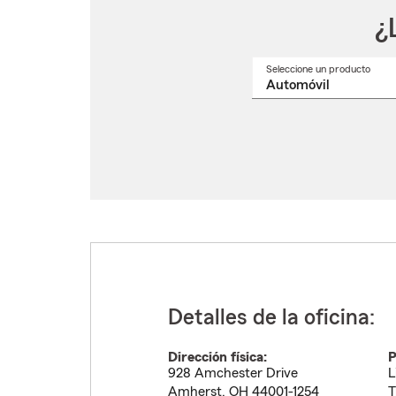
¿
Seleccione un producto
Selec
un
nomb
de
produ
del
menú
despl
Detalles de la oficina:
Dirección física:
P
928 Amchester Drive
L
Amherst
,
OH
44001-1254
T