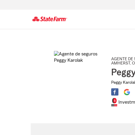
Comienzo
del
contenido
principal
AGENTE DE 
AMHERST
, 
Peggy
Peggy Karola
Investm