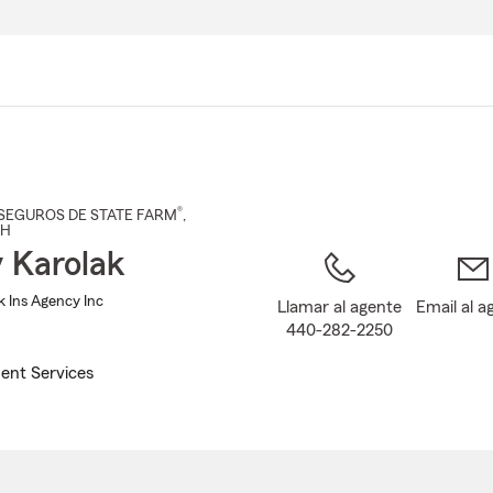
Pasar
al
contenido
principal
®
SEGUROS DE STATE FARM
,
OH
 Karolak
k Ins Agency Inc
Llamar al agente
Email al a
440-282-2250
ent Services