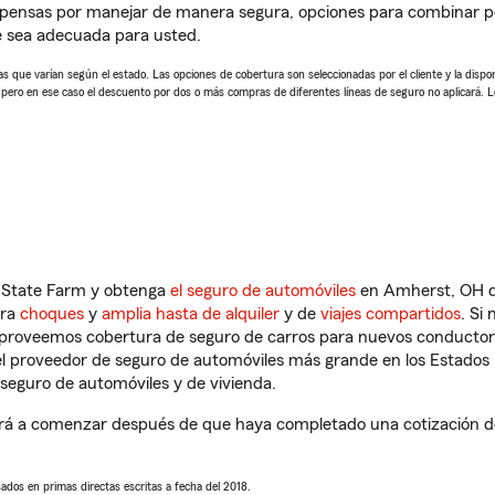
pensas por manejar de manera segura, opciones para combinar pó
e sea adecuada para usted.
 que varían según el estado. Las opciones de cobertura son seleccionadas por el cliente y la disponib
, pero en ese caso el descuento por dos o más compras de diferentes líneas de seguro no aplicará. 
n State Farm y obtenga
el seguro de automóviles
en Amherst, OH qu
tra
choques
y
amplia hasta de alquiler
y de
viajes compartidos
. Si
s proveemos cobertura de seguro de carros para nuevos conductores
l proveedor de seguro de automóviles más grande en los Estados
seguro de automóviles y de vivienda.
á a comenzar después de que haya completado una cotización de s
sados en primas directas escritas a fecha del 2018.