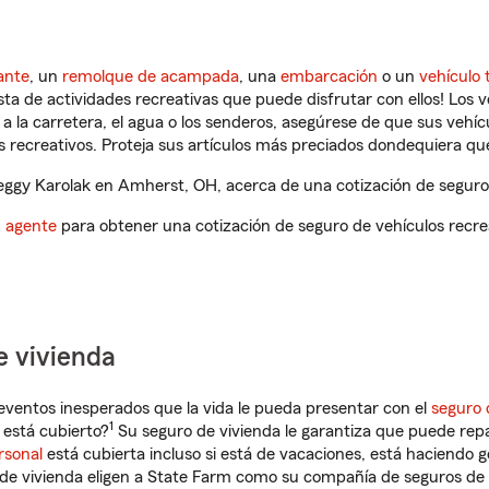
ante
, un
remolque de acampada
, una
embarcación
o un
vehículo 
ista de actividades recreativas que puede disfrutar con ellos! Los 
a la carretera, el agua o los senderos, asegúrese de que sus vehí
 recreativos. Proteja sus artículos más preciados dondequiera qu
ggy Karolak en Amherst, OH, acerca de una cotización de seguro 
n agente
para obtener una cotización de seguro de vehículos recre
e vivienda
eventos inesperados que la vida le pueda presentar con el
seguro 
1
está cubierto?
Su seguro de vivienda le garantiza que puede repa
rsonal
está cubierta incluso si está de vacaciones, está haciendo g
de vivienda eligen a State Farm como su compañía de seguros de 