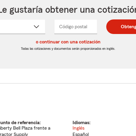
Le gustaría obtener una cotizació
cione
Código postal
Ingresa
Ingresa
Obteng
_____
un
un
re
código
código
cto
o continuar con una cotización
postal
postal
de
de
Todas las cotizaciones y documentos serán proporcionados en inglés.
egable
5
5
dígitos
dígitos
unto de referencia:
Idiomas:
iberty Bell Plaza frente a
Inglés
ractor Supply
Español